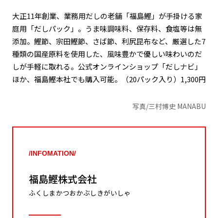
大正11年創業、業務用だしの老舗「福島鰹」が手掛ける家
庭用「だしパック」。うま味調味料、保存料、食塩等は無
添加。鰹節、宗田鰹節、さば節、利尻昆布など、厳選した7
種類の国産原料を使用した、風味豊かで優しい味わいのだ
しが手軽に取れる。公式オンラインショップ「だしナビ」
ほか、福島鰹本社でも購入可能。（20パック入り）1,300円
写真/三村博史 MANABU
/INFOMATION/
福島鰹株式会社
ふくしまかつおかぶしきがいしゃ