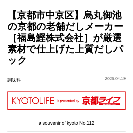
CULTURE
【京都市中京区】烏丸御池
ABOUT US
の京都の老舗だしメーカー
Instagram
［福島鰹株式会社］が厳選
素材で仕上げた上質だしパ
チケットプレゼント応募
ック
2025.04.19
調味料
MAIN MENU
SERIES
a souvenir of kyoto No.112
カレーが好き