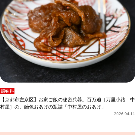
調味料
【京都市左京区】お家ご飯の秘密兵器。百万遍［万里小路 中
村屋］の、飴色おあげの瓶詰「中村屋のおあげ」
2026.04.11