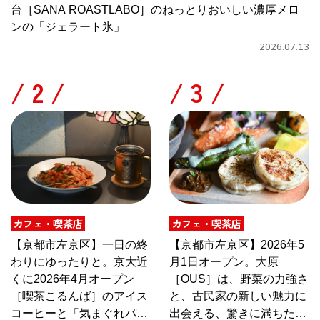
台［SANA ROASTLABO］のねっとりおいしい濃厚メロ
ンの「ジェラート氷」
2026.07.13
/
/
カフェ・喫茶店
カフェ・喫茶店
【京都市左京区】一日の終
【京都市左京区】2026年5
わりにゆったりと。京大近
月1日オープン。大原
くに2026年4月オープン
［OUS］は、野菜の力強さ
［喫茶こるんば］のアイス
と、古民家の新しい魅力に
コーヒーと「気まぐれパス
出会える、驚きに満ちたカ