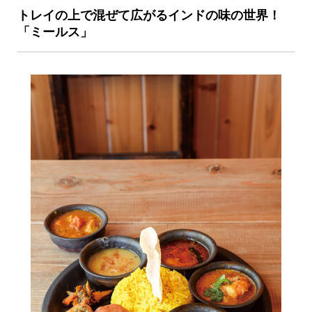
トレイの上で混ぜて広がるインドの味の世界！
「ミールス」
京都おやつクラブ
私と店のはなし
今月の京みやげ
京都の書店
CULTURE
すべて