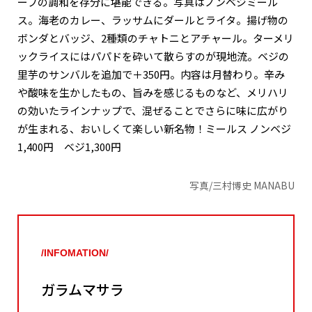
ーブの調和を存分に堪能できる。写真はノンベジミール
ス。海老のカレー、ラッサムにダールとライタ。揚げ物の
ボンダとバッジ、2種類のチャトニとアチャール。ターメリ
ックライスにはパパドを砕いて散らすのが現地流。ベジの
里芋のサンバルを追加で＋350円。内容は月替わり。辛み
や酸味を生かしたもの、旨みを感じるものなど、メリハリ
の効いたラインナップで、混ぜることでさらに味に広がり
が生まれる、おいしくて楽しい新名物！ミールス ノンベジ
1,400円 ベジ1,300円
写真/三村博史 MANABU
/INFOMATION/
ガラムマサラ