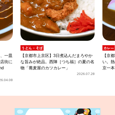
うどん・そば
カレー
ク、一皿
【京都市上京区】3日煮込んだまろやか
【京都
商店街に
な旨みが絶品。西陣［つち福］の夏の名
い。熱
nd
物「蕎麦屋のカツカレー」
京一本
2026.07.28
26.04.08