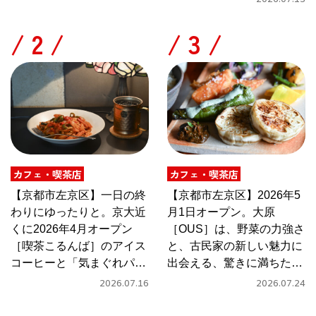
/
/
カフェ・喫茶店
カフェ・喫茶店
【京都市左京区】一日の終
【京都市左京区】2026年5
わりにゆったりと。京大近
月1日オープン。大原
くに2026年4月オープン
［OUS］は、野菜の力強さ
［喫茶こるんば］のアイス
と、古民家の新しい魅力に
コーヒーと「気まぐれパス
出会える、驚きに満ちたカ
タ」
フェ
2026.07.16
2026.07.24