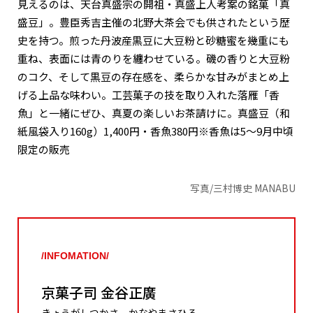
見えるのは、天台真盛宗の開祖・真盛上人考案の銘菓「真
盛豆」。豊臣秀吉主催の北野大茶会でも供されたという歴
史を持つ。煎った丹波産黒豆に大豆粉と砂糖蜜を幾重にも
重ね、表面には青のりを纏わせている。磯の香りと大豆粉
のコク、そして黒豆の存在感を、柔らかな甘みがまとめ上
げる上品な味わい。工芸菓子の技を取り入れた落雁「香
魚」と一緒にぜひ、真夏の楽しいお茶請けに。真盛豆（和
紙風袋入り160g）1,400円・香魚380円※香魚は5～9月中頃
限定の販売
写真/三村博史 MANABU
/INFOMATION/
京菓子司 金谷正廣
きょうがしつかさ かなやまさひろ