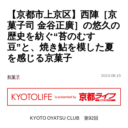
CULTURE
【京都市上京区】西陣［京
ABOUT US
菓子司 金谷正廣］の悠久の
Instagram
歴史を紡ぐ“苔のむす
豆”と、焼き鮎を模した夏
チケットプレゼント応募
を感じる京菓子
2023.08.15
和菓子
MAIN MENU
SERIES
KYOTO OYATSU CLUB 第92回
カレーが好き