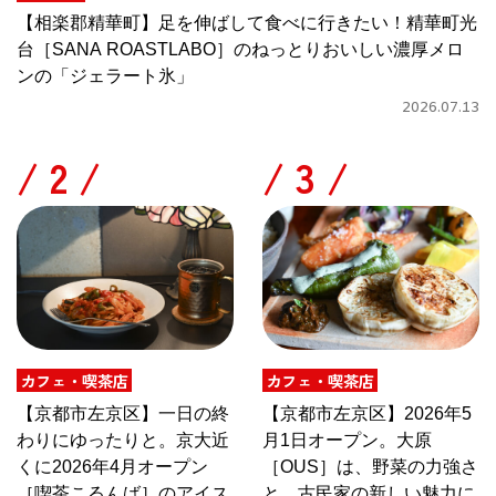
【相楽郡精華町】足を伸ばして食べに行きたい！精華町光
台［SANA ROASTLABO］のねっとりおいしい濃厚メロ
ンの「ジェラート氷」
2026.07.13
/
/
カフェ・喫茶店
カフェ・喫茶店
【京都市左京区】一日の終
【京都市左京区】2026年5
わりにゆったりと。京大近
月1日オープン。大原
くに2026年4月オープン
［OUS］は、野菜の力強さ
［喫茶こるんば］のアイス
と、古民家の新しい魅力に