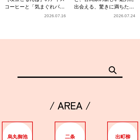
コーヒーと「気まぐれパス
出会える、驚きに満ちたカ
タ」
フェ
2026.07.16
2026.07.24
/ AREA /
烏丸御池
二条
出町柳