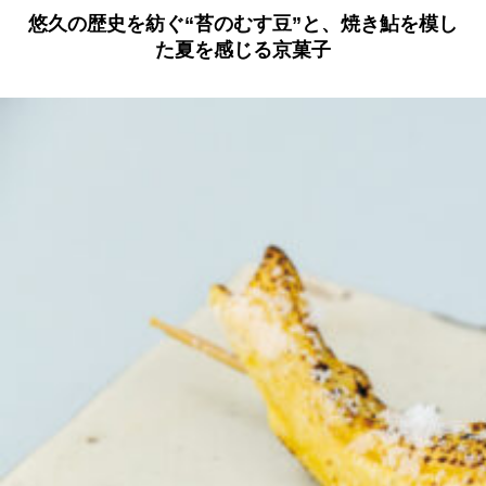
悠久の歴史を紡ぐ“苔のむす豆”と、焼き鮎を模し
た夏を感じる京菓子
京都おやつクラブ
私と店のはなし
今月の京みやげ
京都の書店
CULTURE
すべて