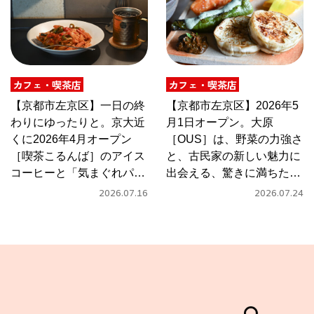
カフェ・喫茶店
カフェ・喫茶店
【京都市左京区】一日の終
【京都市左京区】2026年5
わりにゆったりと。京大近
月1日オープン。大原
くに2026年4月オープン
［OUS］は、野菜の力強さ
［喫茶こるんば］のアイス
と、古民家の新しい魅力に
コーヒーと「気まぐれパス
出会える、驚きに満ちたカ
タ」
フェ
2026.07.16
2026.07.24