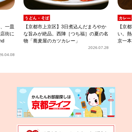
うどん・そば
カレー
京都市上京区】3日煮込んだまろやか
【京都市中京区】甘
旨みが絶品。西陣［つち福］の夏の名
い。熱々を頬張る、
「蕎麦屋のカツカレー」
京一本店］のカレー
2026.07.28