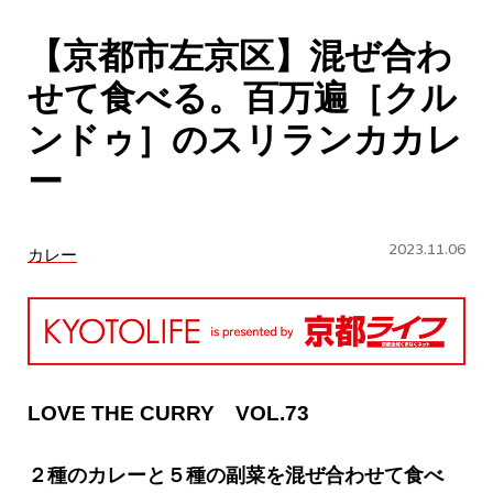
CULTURE
【京都市左京区】混ぜ合わ
ABOUT US
せて食べる。百万遍［クル
Instagram
ンドゥ］のスリランカカレ
ー
チケットプレゼント応募
2023.11.06
カレー
MAIN MENU
SERIES
LOVE THE CURRY VOL.73
２種のカレーと５種の副菜を混ぜ合わせて食べ
カレーが好き