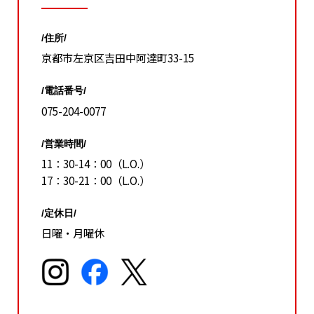
/住所/
京都市左京区吉田中阿達町33-15
/電話番号/
075-204-0077
/営業時間/
11：30-14：00（L.O.）
17：30-21：00（L.O.）
/定休日/
日曜・月曜休