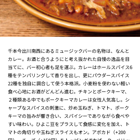
関西で開催。
おすすめの展覧会
おすすめの映画
誠光社で選びました。
千本今出川南西にあるミュージックバーの名物は、なんと
おすすめの本
カレー。お酒と合うようにと考え抜かれた自慢の逸品を目
当てに、バー初心者も足を運ぶ。カレーはホールスパイス6
紹介します。
種をテンパリングして香りを出し、更にパウダースパイス
おすすめのイベント
22種を独自に調合して使う本格派。小麦粉を使わない軽い
食べ心地にお酒がどんどん進む。チキンとポークキーマ、
２種類ある中でもポークキーマカレーは女性人気高し。シ
ャープなスパイスの刺激に、炒め玉ねぎ、トマト、ポーク
キーマの旨みが響き合い、スパイシーでありながら食べや
すい味わい。ひよこ豆をプラスして食感に変化を加え、ト
マトの角切りや玉ねぎスライスもオン。アボカド（+200