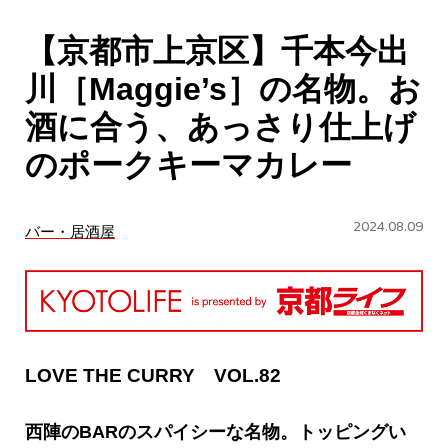
CULTURE
【京都市上京区】千本今出
ABOUT US
川［Maggie’s］の名物。お
Instagram
酒に合う、あっさり仕上げ
のポークキーマカレー
チケットプレゼント応募
2024.08.09
バー・居酒屋
MAIN MENU
SERIES
LOVE THE CURRY VOL.82
西陣のBARのスパイシーな名物。トッピングい
カレーが好き