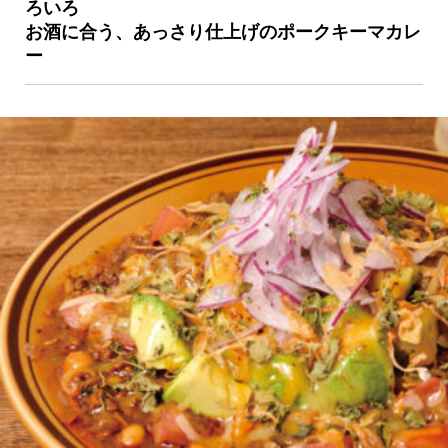
ろいろ
お酒に合う、あっさり仕上げのポークキーマカレ
京都おやつクラブ
ー
私と店のはなし
今月の京みやげ
京都の書店
CULTURE
すべて