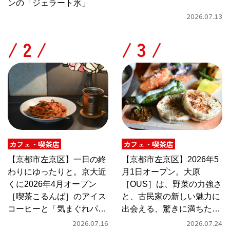
ンの「ジェラート氷」
2026.07.13
/
/
カフェ・喫茶店
カフェ・喫茶店
【京都市左京区】一日の終
【京都市左京区】2026年5
わりにゆったりと。京大近
月1日オープン。大原
くに2026年4月オープン
［OUS］は、野菜の力強さ
［喫茶こるんば］のアイス
と、古民家の新しい魅力に
コーヒーと「気まぐれパス
出会える、驚きに満ちたカ
タ」
フェ
2026.07.16
2026.07.24