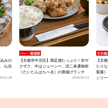
その他食品
足感たっぷり！衣ザ
【京都市下京区】「おうちバル」にぴ
シー。旧二条通御前
たりな手土産。京都タワーサンド［益
］の唐揚げランチ
製菓］のサクサクおつまみ「居酒屋時
2026.05.13
シリーズ」
2026.05