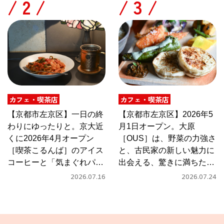
/
/
カフェ・喫茶店
カフェ・喫茶店
【京都市左京区】一日の終
【京都市左京区】2026年5
わりにゆったりと。京大近
月1日オープン。大原
くに2026年4月オープン
［OUS］は、野菜の力強さ
［喫茶こるんば］のアイス
と、古民家の新しい魅力に
コーヒーと「気まぐれパス
出会える、驚きに満ちたカ
タ」
フェ
2026.07.16
2026.07.24