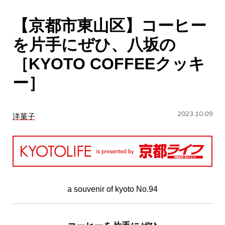
CULTURE
【京都市東山区】コーヒー
ABOUT US
を片手にぜひ、八坂の
Instagram
［KYOTO COFFEEクッキ
ー］
チケットプレゼント応募
2023.10.09
洋菓子
MAIN MENU
SERIES
a souvenir of kyoto No.94
カレーが好き