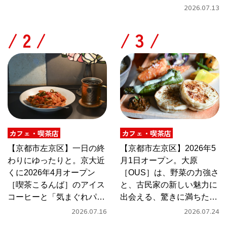
2026.07.13
/
/
カフェ・喫茶店
カフェ・喫茶店
【京都市左京区】一日の終
【京都市左京区】2026年5
わりにゆったりと。京大近
月1日オープン。大原
くに2026年4月オープン
［OUS］は、野菜の力強さ
［喫茶こるんば］のアイス
と、古民家の新しい魅力に
コーヒーと「気まぐれパス
出会える、驚きに満ちたカ
タ」
フェ
2026.07.16
2026.07.24