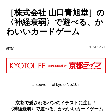
CULTURE
［株式会社 山口青旭堂］の
ABOUT US
〈神経衰弱〉で遊べる、か
Instagram
わいいカードゲーム
チケットプレゼント応募
2024.12.21
雑貨
MAIN MENU
a souvenir of kyoto No.108
SERIES
京都で愛されるパンのイラストに注目！
〈神経衰弱〉で遊べる、かわいいカードゲーム
カレーが好き