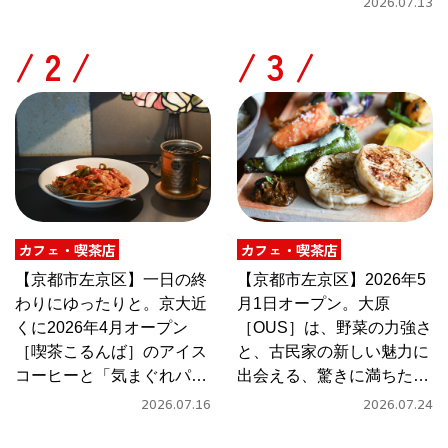
2026.07.13
/
/
カフェ・喫茶店
カフェ・喫茶店
【京都市左京区】一日の終
【京都市左京区】2026年5
わりにゆったりと。京大近
月1日オープン。大原
くに2026年4月オープン
［OUS］は、野菜の力強さ
［喫茶こるんば］のアイス
と、古民家の新しい魅力に
コーヒーと「気まぐれパス
出会える、驚きに満ちたカ
タ」
フェ
2026.07.16
2026.07.24