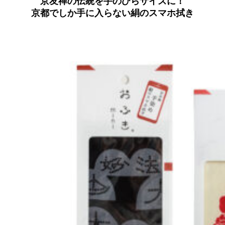
京友禅の伝統を手のひらサイズに！
京都でしか手に入らない絹のスマホ拭き
京都おやつクラブ
私と店のはなし
今月の京みやげ
京都の書店
CULTURE
すべて