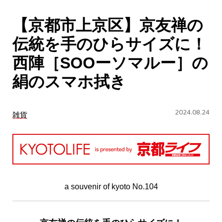
CULTURE
【京都市上京区】京友禅の
ABOUT US
伝統を手のひらサイズに！
Instagram
西陣［SOOーソマルー］の
絹のスマホ拭き
チケットプレゼント応募
2024.08.24
雑貨
MAIN MENU
SERIES
a souvenir of kyoto No.104
カレーが好き