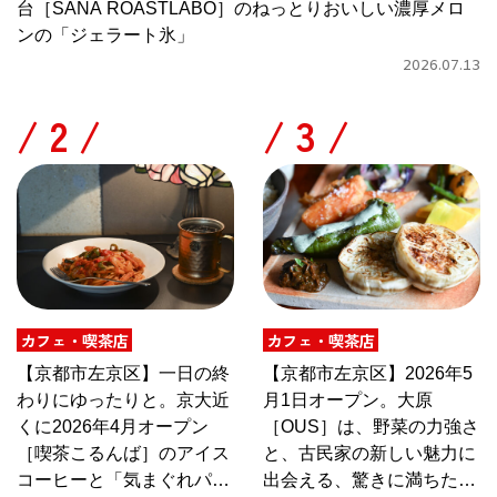
台［SANA ROASTLABO］のねっとりおいしい濃厚メロ
ンの「ジェラート氷」
2026.07.13
/
/
カフェ・喫茶店
カフェ・喫茶店
【京都市左京区】一日の終
【京都市左京区】2026年5
わりにゆったりと。京大近
月1日オープン。大原
くに2026年4月オープン
［OUS］は、野菜の力強さ
［喫茶こるんば］のアイス
と、古民家の新しい魅力に
コーヒーと「気まぐれパス
出会える、驚きに満ちたカ