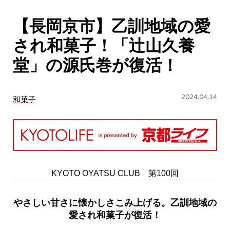
CULTURE
【長岡京市】乙訓地域の愛
ABOUT US
され和菓子！「辻山久養
Instagram
堂」の源氏巻が復活！
チケットプレゼント応募
2024.04.14
和菓子
MAIN MENU
KYOTO OYATSU CLUB 第100回
SERIES
やさしい甘さに懐かしさこみ上げる。乙訓地域の
愛され和菓子が復活！
カレーが好き