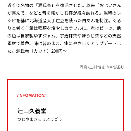
近くで名物の「源氏巻」を復活させた。以来「おじいさん
が喜んで」などと昔を懐かしむ客が続々訪れる。当時のレ
シピを基に北海道産大手亡豆を使った白あんを特注。ぐる
りと巻く羊羹は種類を増やしカラフルに。赤はビーツ、他
の色は自家製ゆずジャム、宇治抹茶やほうじ茶などの天然
素材で着色。味は昔のまま、体にやさしくアップデートし
た。源氏巻（カット）200円～
写真/三村博史 MANABU
/INFOMATION/
辻山久養堂
つじやまきゅうようどう