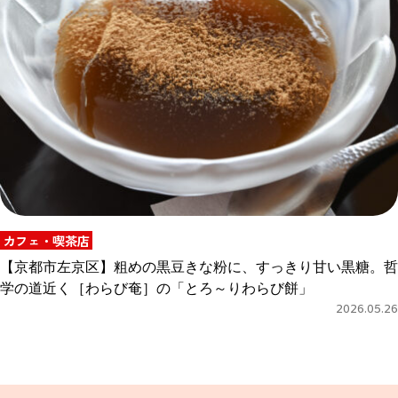
カフェ・喫茶店
【京都市左京区】粗めの黒豆きな粉に、すっきり甘い黒糖。哲
学の道近く［わらび奄］の「とろ～りわらび餅」
2026.05.26