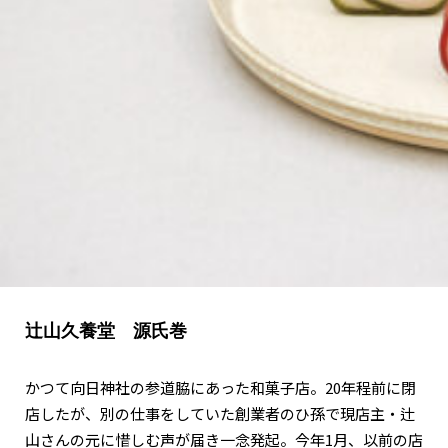
関西で開催。
おすすめの展覧会
おすすめの映画
誠光社で選びました。
おすすめの本
紹介します。
おすすめのイベント
辻山久養堂 源氏巻
かつて向日神社の参道脇にあった和菓子店。20年程前に閉
店したが、別の仕事をしていた創業者のひ孫で現店主・辻
山さんの元に惜しむ声が届き一念発起。今年1月、以前の店