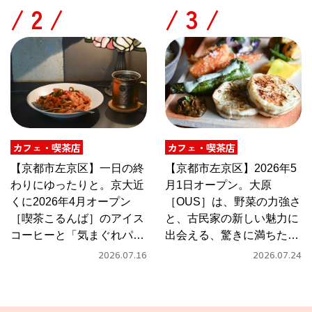
/
/
カフェ・喫茶店
カフェ・喫茶店
【京都市左京区】一日の終
【京都市左京区】2026年5
わりにゆったりと。京大近
月1日オープン。大原
くに2026年4月オープン
［OUS］は、野菜の力強さ
［喫茶こるんば］のアイス
と、古民家の新しい魅力に
コーヒーと「気まぐれパス
出会える、驚きに満ちたカ
タ」
フェ
2026.07.16
2026.07.24