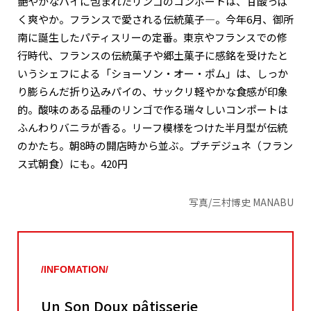
艶やかなパイに包まれたリンゴのコンポートは、甘酸っぱ
く爽やか。フランスで愛される伝統菓子―。今年6月、御所
南に誕生したパティスリーの定番。東京やフランスでの修
行時代、フランスの伝統菓子や郷土菓子に感銘を受けたと
いうシェフによる「ショーソン・オー・ポム」は、しっか
り膨らんだ折り込みパイの、サックリ軽やかな食感が印象
的。酸味のある品種のリンゴで作る瑞々しいコンポートは
ふんわりバニラが香る。リーフ模様をつけた半月型が伝統
のかたち。朝8時の開店時から並ぶ。プチデジュネ（フラン
ス式朝食）にも。420円
写真/三村博史 MANABU
/INFOMATION/
Un Son Doux pâtisserie