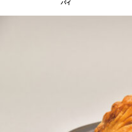
パイ
京都おやつクラブ
私と店のはなし
今月の京みやげ
京都の書店
CULTURE
すべて