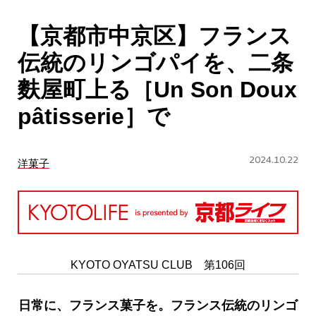
CULTURE
【京都市中京区】フランス
ABOUT US
伝統のリンゴパイを、二条
Instagram
麩屋町上る［Un Son Doux
pâtisserie］で
チケットプレゼント応募
2024.10.22
洋菓子
MAIN MENU
SERIES
KYOTO OYATSU CLUB 第106回
日常に、フランス菓子を。フランス伝統のリンゴ
カレーが好き