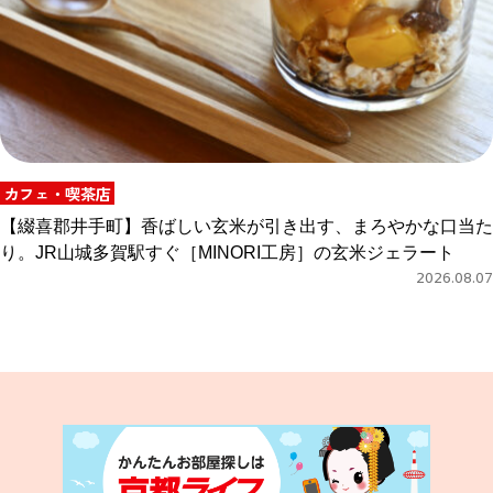
カフェ・喫茶店
【綴喜郡井手町】香ばしい玄米が引き出す、まろやかな口当た
り。JR山城多賀駅すぐ［MINORI工房］の玄米ジェラート
2026.08.07