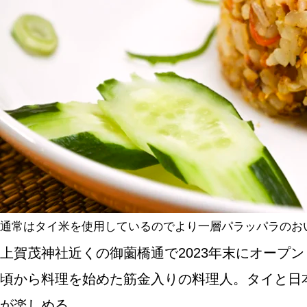
SPECIAL
SERIES
カレーが好き
京都おやつクラブ
私と店のはなし
通常はタイ米を使用しているのでより一層パラッパラのおい
上賀茂神社近くの御薗橋通で2023年末にオープ
今月の京みやげ
頃から料理を始めた筋金入りの料理人。タイと日
京都の書店
が楽しめる。