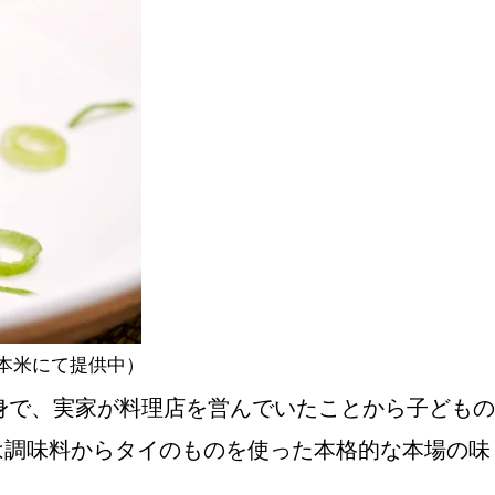
おすすめの展覧会
画
ました。おすすめの本
日本米にて提供中）
身で、実家が料理店を営んでいたことから子どもの
おすすめのイベント
は調味料からタイのものを使った本格的な本場の味