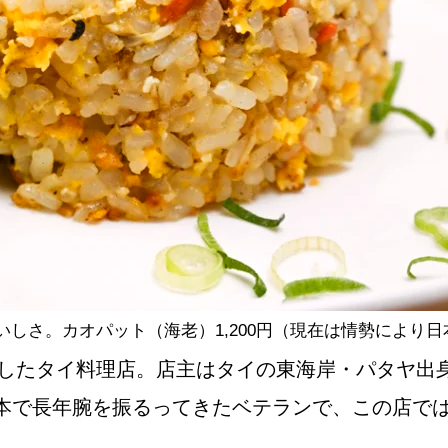
NEW OPEN
CULTURE
関西で開催。
おすすめの映
誠光社で選び
しさ。カオパット（海老）1,200円（現在は情勢により
ンしたタイ料理店。店主はタイの東海岸・パタヤ出
紹介します。
本で長年腕を振るってきたベテランで、この店で