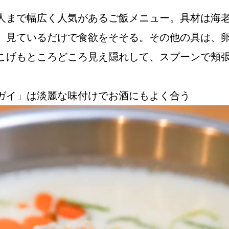
人まで幅広く人気があるご飯メニュー。具材は海
、見ているだけで食欲をそそる。その他の具は、
Instagram
こげもところどころ見え隠れして、スプーンで頬
ガイ」は淡麗な味付けでお酒にもよく合う
応募