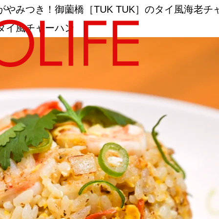
やみつき！御薗橋［TUK TUK］のタイ風海老チ
タイ風チャーハン
地図から探す