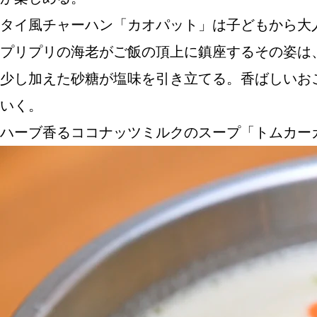
タイ風チャーハン「カオパット」は子どもから大
プリプリの海老がご飯の頂上に鎮座するその姿は
ABOUT US
少し加えた砂糖が塩味を引き立てる。香ばしいお
いく。
ハーブ香るココナッツミルクのスープ「トムカー
チケットプレゼント