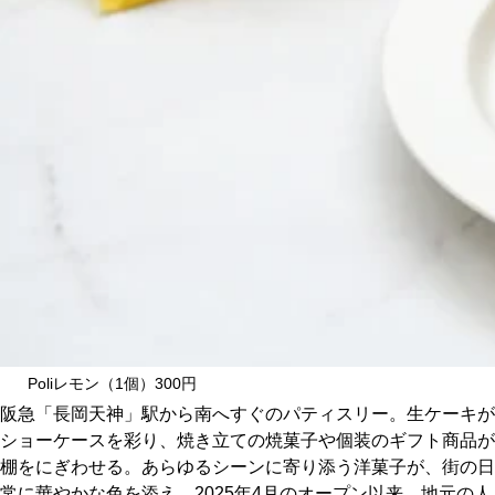
CULTURE
ABOUT US
Instagram
チケットプレゼント応募
MAIN MENU
Poliレモン（1個）300円
SERIES
阪急「長岡天神」駅から南へすぐのパティスリー。生ケーキが
ショーケースを彩り、焼き立ての焼菓子や個装のギフト商品が
棚をにぎわせる。あらゆるシーンに寄り添う洋菓子が、街の日
カレーが好き
常に華やかな色を添え、2025年4月のオープン以来、地元の人