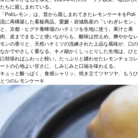
たちに親しまれている。
「Poliレモン」は、昔から親しまれてきたレモンケーキをPoli
京都おやつクラブ
流に再構築した看板商品。愛媛・岩城島産の「いわぎレモン」
と、京都・ヒグチ養蜂場のハチミツを生地に使う。果汁と果
私と店のはなし
肉、皮までまるごと使いながらも、酸味は控えめ。爽やかなレ
モンの香りと、天然ハチミツの洗練された上品な風味が、口の
今月の京みやげ
なかでやさしく重なる。キメ細かくしっとりした生地は、ひと
口頬張ればふわっと軽い。たっぷりと纏わせたレモンチョコレ
京都の書店
ートの心地よい甘さに、しみじみと口福を味わえる。
キュッと酸っぱく、食感シャリッ。焼き立てツヤツヤ、もうひ
とつのレモンケーキ
CULTURE
すべて