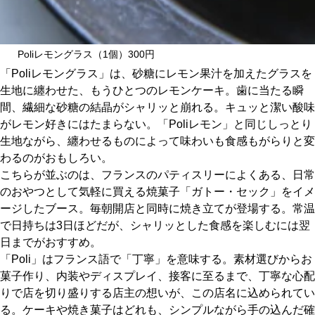
Poliレモングラス（1個）300円
「Poliレモングラス」は、砂糖にレモン果汁を加えたグラスを
生地に纏わせた、もうひとつのレモンケーキ。歯に当たる瞬
間、繊細な砂糖の結晶がシャリッと崩れる。キュッと潔い酸味
がレモン好きにはたまらない。「Poliレモン」と同じしっとり
生地ながら、纏わせるものによって味わいも食感もがらりと変
わるのがおもしろい。
こちらが並ぶのは、フランスのパティスリーによくある、日常
のおやつとして気軽に買える焼菓子「ガトー・セック」をイメ
ージしたブース。毎朝開店と同時に焼き立てが登場する。常温
で日持ちは3日ほどだが、シャリッとした食感を楽しむには翌
日までがおすすめ。
「Poli」はフランス語で「丁寧」を意味する。素材選びからお
菓子作り、内装やディスプレイ、接客に至るまで、丁寧な心配
りで店を切り盛りする店主の想いが、この店名に込められてい
る。ケーキや焼き菓子はどれも、シンプルながら手の込んだ確