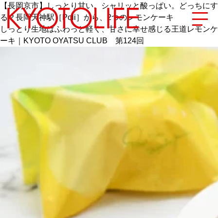
【長岡京市】しっとり甘い。シャリッと酸っぱい。どっちにす
る？長岡天神駅［Poli］から、2つのレモンケーキ
しっとり生地はふわっと軽く、甘さに幸せ感じる王道レモンケ
ーキ｜KYOTO OYATSU CLUB 第124回
エリアから探す
地図から探す
カテゴリーから探す
SPECIAL
NEW OPEN
SERIES