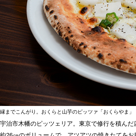
SPECIAL
SERIES
カレーが好き
京都おやつクラブ
私と店のはなし
縁までこんがり。おくらと山芋のピッツァ「おくらやま」
今月の京みやげ
宇治市木幡のピッツェリア。東京で修行を積んだ
京都の書店
約26㎝のボリュームで、アツアツの焼きたてを