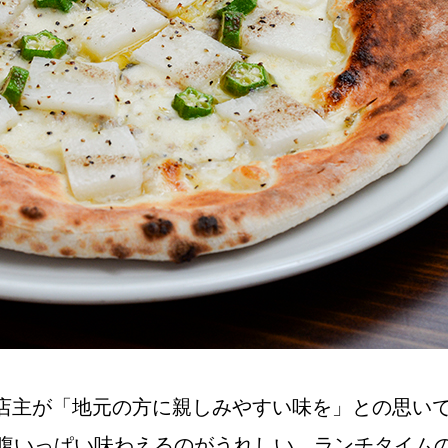
NEW OPEN
CULTURE
関西で開催。
おすすめの映
誠光社で選び
紹介します。
店主が「地元の方に親しみやすい味を」との思い
お腹いっぱい味わえるのがうれしい。ランチタイム