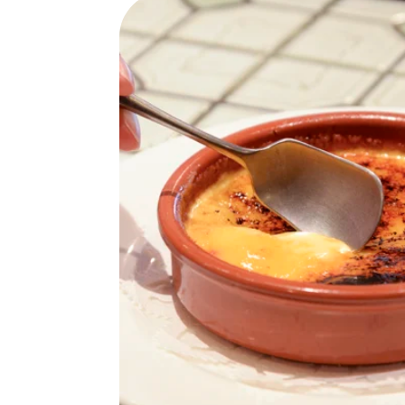
SPECIAL
SERIES
カレーが好き
京都おやつクラブ
私と店のはなし
今月の京みやげ
京都の書店