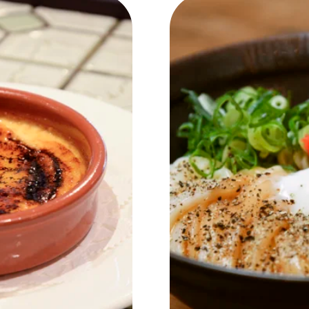
NEW OPEN
CULTURE
関西で開催。
おすすめの映
誠光社で選び
紹介します。