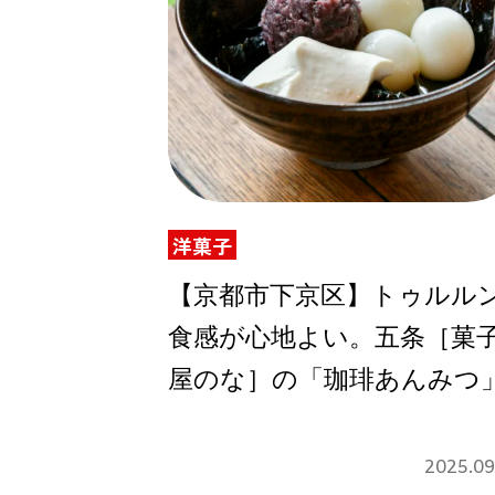
洋菓子
【京都市下京区】トゥルル
食感が心地よい。五条［菓
屋のな］の「珈琲あんみつ
2025.09