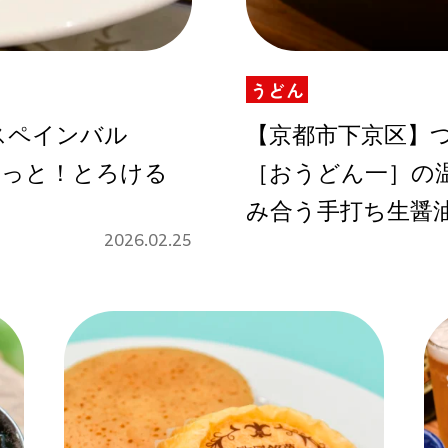
うどん
Instagram
スペインバル
【京都市下京区】
ゅわっと！とろける
［おうどん一］の
応募
み合う手打ち生醤
2026.02.25