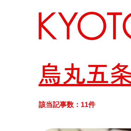
烏丸五
エリアから探す
カテゴリーから探す
該当記事数：11件