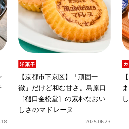
洋菓子
カ
ン
【京都市下京区】「頑固一
【
子
徹」だけど和む甘さ。島原口
ま
」
［樋口金松堂］の素朴なおい
し
しさのマドレーヌ
.18
2025.06.23