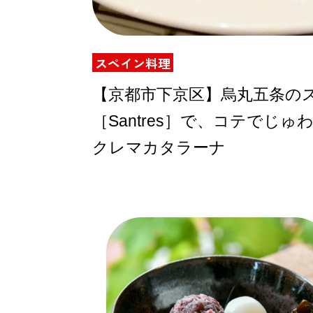
スペイン料理
ABOUT US
【京都市下京区】烏丸五条の
［Santres］で、コテでじ
チケットプレゼント
クレマカタラーナ