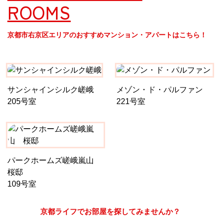
ROOMS
関西で開催。
おすすめの展覧会
京都市右京区エリアのおすすめマンション・アパートはこちら！
おすすめの映画
誠光社で選びました。
おすすめの本
サンシャインシルク嵯峨
メゾン・ド・パルファン
205号室
221号室
紹介します。
おすすめのイベント
パークホームズ嵯峨嵐山
桜邸
109号室
京都ライフでお部屋を探してみませんか？