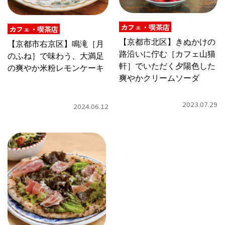
CULTURE
カフェ・喫茶店
ABOUT US
カフェ・喫茶店
【京都市北区】きぬかけの
【京都市右京区】鳴滝［月
路沿いに佇む［カフェ山猫
Instagram
のふね］で味わう、大満足
軒］でいただく夕陽色した
の爽やか米粉レモンケーキ
爽やかクリームソーダ
チケットプレゼント応募
2023.07.29
2024.06.12
MAIN MENU
SERIES
カレーが好き