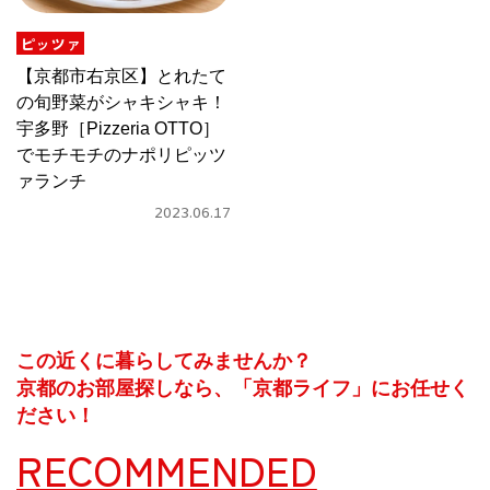
ピッツァ
京都おやつクラブ
【京都市右京区】とれたて
の旬野菜がシャキシャキ！
私と店のはなし
宇多野［Pizzeria OTTO］
でモチモチのナポリピッツ
今月の京みやげ
ァランチ
2023.06.17
京都の書店
この近くに暮らしてみませんか？
CULTURE
京都のお部屋探しなら、「京都ライフ」にお任せく
ださい！
RECOMMENDED
すべて