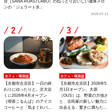
台［SANA ROASTLABO］のねっとりおいしい濃厚メロ
ンの「ジェラート氷」
2026.07.13
/
/
カフェ・喫茶店
カフェ・喫茶店
【京都市左京区】一日の終
【京都市左京区】2026年5
わりにゆったりと。京大近
月1日オープン。大原
くに2026年4月オープン
［OUS］は、野菜の力強さ
［喫茶こるんば］のアイス
と、古民家の新しい魅力に
コーヒーと「気まぐれパス
出会える、驚きに満ちたカ