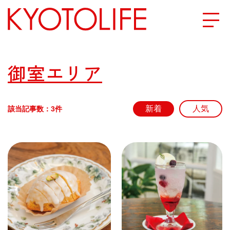
エリアから探す
御室エリア
地図から探す
該当記事数：3件
カテゴリーから探す
SPECIAL
NEW OPEN
SERIES