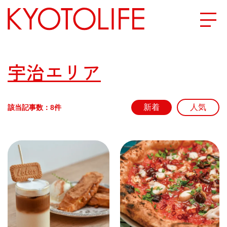
エリアから探す
宇治エリア
地図から探す
該当記事数：8件
カテゴリーから探す
SPECIAL
NEW OPEN
SERIES