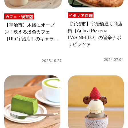
CULTURE
イタリア料理
ABOUT US
カフェ・喫茶店
【宇治市】宇治橋通り商店
【宇治市】木幡にオープ
街［Antica Pizzeria
Instagram
ン！映える淡色カフェ
L’ASINELLO］の旨辛ナポ
［Ulu.宇治店］のキャラメ
リピッツァ
ルクッキーラテ
チケットプレゼント応募
2024.07.04
2025.10.27
MAIN MENU
SERIES
カレーが好き