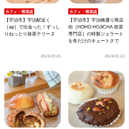
カフェ・喫茶店
カフェ・喫茶店
京都おやつクラブ
【宇治市】宇治駅近く
【宇治市】宇治橋通り商店
［ap］で出会った！ずっし
街［HOHO HOJICHA 焙茶
私と店のはなし
りねっとり抹茶テリーヌ
専門店］の特製ジェラート
を冬だけのキュートさで
今月の京みやげ
2024.03.15
2024.01.22
京都の書店
CULTURE
すべて