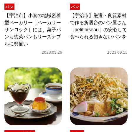
関西で開催。
パン
パン
おすすめの展覧会
【宇治市】小倉の地域密着
【宇治市】厳選・良質素材
型ベーカリー［ベーカリー
で作る折居台のパン屋さん
おすすめの映画
サンロック］には、菓子パ
［petit oiseau］の安心して
ンも惣菜パンもリーズナブ
食べられる飽きないパンを
誠光社で選びました。
ルに勢揃い
おすすめの本
2023.09.26
2023.09.15
紹介します。
おすすめのイベント