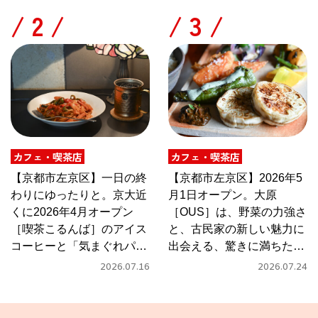
/
/
カフェ・喫茶店
カフェ・喫茶店
【京都市左京区】一日の終
【京都市左京区】2026年5
わりにゆったりと。京大近
月1日オープン。大原
くに2026年4月オープン
［OUS］は、野菜の力強さ
［喫茶こるんば］のアイス
と、古民家の新しい魅力に
コーヒーと「気まぐれパス
出会える、驚きに満ちたカ
タ」
フェ
2026.07.16
2026.07.24