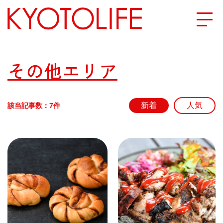
エリアから探す
その他エリア
地図から探す
該当記事数：7件
カテゴリーから探す
SPECIAL
NEW OPEN
SERIES