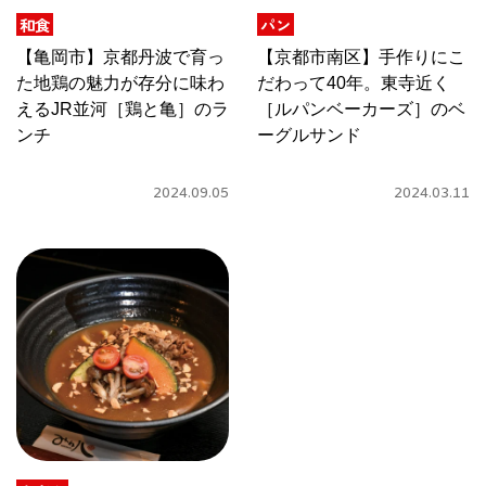
関西で開催。
和食
パン
おすすめの展覧会
【亀岡市】京都丹波で育っ
【京都市南区】手作りにこ
た地鶏の魅力が存分に味わ
だわって40年。東寺近く
おすすめの映画
えるJR並河［鶏と亀］のラ
［ルパンベーカーズ］のベ
ンチ
ーグルサンド
誠光社で選びました。
おすすめの本
2024.09.05
2024.03.11
紹介します。
おすすめのイベント