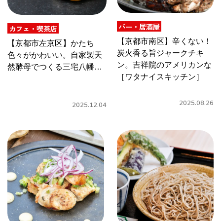
CULTURE
バー・居酒屋
ABOUT US
カフェ・喫茶店
【京都市南区】辛くない！
【京都市左京区】かたち
炭火香る旨ジャークチキ
Instagram
色々がかわいい。自家製天
ン。吉祥院のアメリカンな
然酵母でつくる三宅八幡
［ワタナイスキッチン］
［KORIMATOSE］のシナ
チケットプレゼント応募
モンロール
2025.08.26
2025.12.04
MAIN MENU
SERIES
カレーが好き