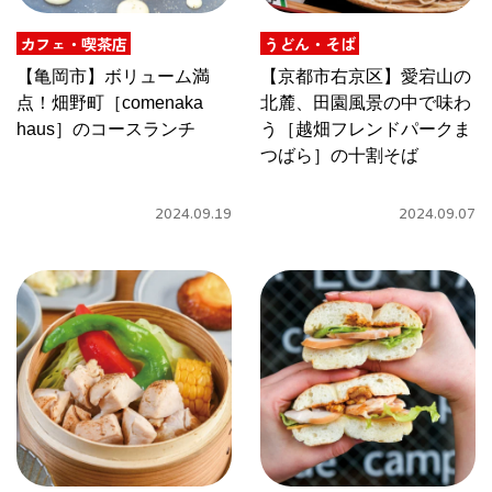
カフェ・喫茶店
うどん・そば
京都おやつクラブ
【亀岡市】ボリューム満
【京都市右京区】愛宕山の
点！畑野町［comenaka
北麓、田園風景の中で味わ
私と店のはなし
haus］のコースランチ
う［越畑フレンドパークま
つばら］の十割そば
今月の京みやげ
2024.09.19
2024.09.07
京都の書店
CULTURE
すべて