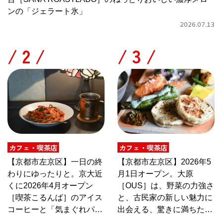
ンの「ジェラート氷」
2026.07.13
/
/
カフェ・喫茶店
カフェ・喫茶店
【京都市左京区】一日の終
【京都市左京区】2026年5
わりにゆったりと。京大近
月1日オープン。大原
くに2026年4月オープン
［OUS］は、野菜の力強さ
［喫茶こるんば］のアイス
と、古民家の新しい魅力に
コーヒーと「気まぐれパス
出会える、驚きに満ちたカ
タ」
フェ