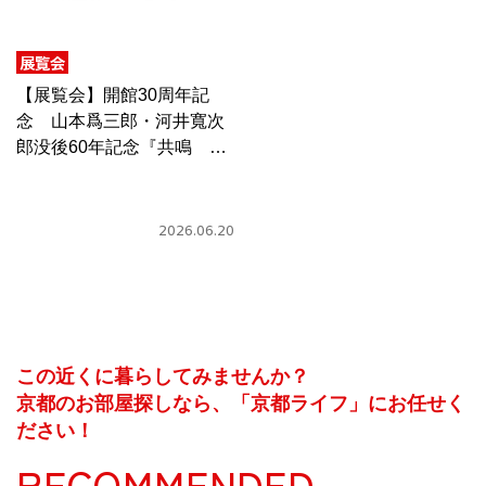
CULTURE
ABOUT US
展覧会
【展覧会】開館30周年記
Instagram
念 山本爲三郎・河井寬次
郎没後60年記念『共鳴 河
井寬次郎× 濱田庄司 ―山本
チケットプレゼント応募
爲三郎コレクションより』
2026.06.20
MAIN MENU
この近くに暮らしてみませんか？
SERIES
京都のお部屋探しなら、「京都ライフ」にお任せく
ださい！
RECOMMENDED
カレーが好き