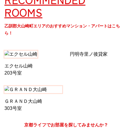
ROOMS
京都おやつクラブ
乙訓郡大山崎町エリアのおすすめマンション・アパートはこち
私と店のはなし
ら！
今月の京みやげ
円明寺里ノ後貸家
京都の書店
エクセル山崎
203号室
ＧＲＡＮＤ大山崎
CULTURE
303号室
すべて
京都ライフでお部屋を探してみませんか？