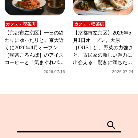
カフェ・喫茶店
カフェ・喫茶店
【京都市左京区】一日の終
【京都市左京区】2026年5
わりにゆったりと。京大近
月1日オープン。大原
くに2026年4月オープン
［OUS］は、野菜の力強さ
［喫茶こるんば］のアイス
と、古民家の新しい魅力に
コーヒーと「気まぐれパス
出会える、驚きに満ちたカ
タ」
フェ
2026.07.16
2026.07.24