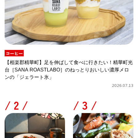
コーヒー
【相楽郡精華町】足を伸ばして食べに行きたい！精華町光
台［SANA ROASTLABO］のねっとりおいしい濃厚メロ
ンの「ジェラート氷」
2026.07.13
/
/