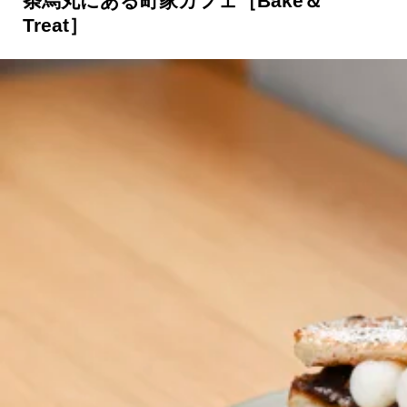
条烏丸にある町家カフェ［Bake＆
Treat］
京都おやつクラブ
私と店のはなし
今月の京みやげ
京都の書店
CULTURE
すべて