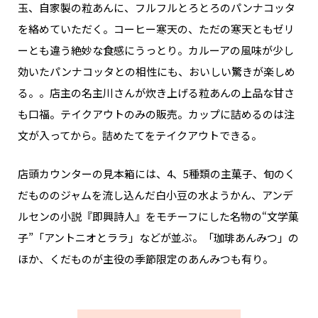
玉、自家製の粒あんに、フルフルとろとろのパンナコッタ
を絡めていただく。コーヒー寒天の、ただの寒天ともゼリ
ーとも違う絶妙な食感にうっとり。カルーアの風味が少し
効いたパンナコッタとの相性にも、おいしい驚きが楽しめ
る。。店主の名主川さんが炊き上げる粒あんの上品な甘さ
も口福。テイクアウトのみの販売。カップに詰めるのは注
文が入ってから。詰めたてをテイクアウトできる。
店頭カウンターの見本箱には、4、5種類の主菓子、旬のく
だもののジャムを流し込んだ白小豆の水ようかん、アンデ
ルセンの小説『即興詩人』をモチーフにした名物の“文学菓
子”「アントニオとララ」などが並ぶ。「珈琲あんみつ」の
ほか、くだものが主役の季節限定のあんみつも有り。