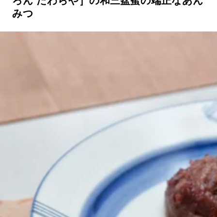
ろん たわらや］の和三盆蜜の端正なあん
みつ
京都おやつクラブ
私と店のはなし
今月の京みやげ
京都の書店
CULTURE
すべて