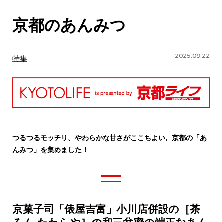
CULTURE
京都のあんみつ
ABOUT US
Instagram
2025.09.22
特集
チケットプレゼント応募
つるつるモッチリ、やわらかな甘さがここちよい。京都の「あ
んみつ」を集めました！
MAIN MENU
SERIES
京菓子司「俵屋吉富」小川店併設の［茶
カレーが好き