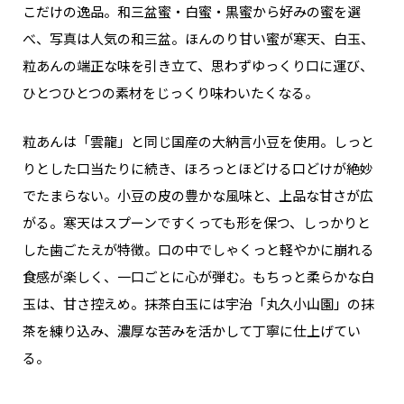
こだけの逸品。和三盆蜜・白蜜・黒蜜から好みの蜜を選
べ、写真は人気の和三盆。ほんのり甘い蜜が寒天、白玉、
粒あんの端正な味を引き立て、思わずゆっくり口に運び、
ひとつひとつの素材をじっくり味わいたくなる。
粒あんは「雲龍」と同じ国産の大納言小豆を使用。しっと
りとした口当たりに続き、ほろっとほどける口どけが絶妙
でたまらない。小豆の皮の豊かな風味と、上品な甘さが広
がる。寒天はスプーンですくっても形を保つ、しっかりと
した歯ごたえが特徴。口の中でしゃくっと軽やかに崩れる
食感が楽しく、一口ごとに心が弾む。もちっと柔らかな白
玉は、甘さ控えめ。抹茶白玉には宇治「丸久小山園」の抹
茶を練り込み、濃厚な苦みを活かして丁寧に仕上げてい
る。