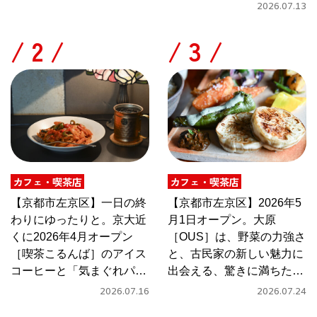
2026.07.13
/
/
カフェ・喫茶店
カフェ・喫茶店
【京都市左京区】一日の終
【京都市左京区】2026年5
わりにゆったりと。京大近
月1日オープン。大原
くに2026年4月オープン
［OUS］は、野菜の力強さ
［喫茶こるんば］のアイス
と、古民家の新しい魅力に
コーヒーと「気まぐれパス
出会える、驚きに満ちたカ
タ」
フェ
2026.07.16
2026.07.24