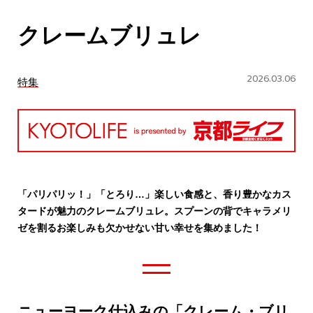
CULTURE
クレームブリュレ
ABOUT US
Instagram
2026.03.06
特集
チケットプレゼント応募
「パリパリッ！」「とろり…」楽しい食感と、香り豊かなカス
タードが魅力のクレームブリュレ。スプーンの背でキャラメリ
MAIN MENU
ゼを割るお楽しみも欠かせない甘い幸せを集めました！
SERIES
カレーが好き
ニューヨーク仕込みの「クレーム・ブリ