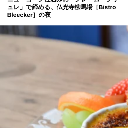
ュレ」で締める、仏光寺柳馬場［Bistro
京都おやつクラブ
Bleecker］の夜
私と店のはなし
今月の京みやげ
京都の書店
CULTURE
すべて