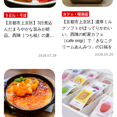
CULTURE
カフェ・喫茶店
ABOUT US
うどん・そば
【京都市上京区】濃厚ミル
【京都市上京区】3日煮込
クソフトがぽってりかわい
Instagram
んだまろやかな旨みが絶
い。西陣の町家カフェ
品。西陣［つち福］の夏の
［cafe origi］で「きなこク
名物「蕎麦屋のカツカレ
チケットプレゼント応募
リームあんみつ」の口福を
ー」
2026.05.29
2026.07.28
MAIN MENU
SERIES
カレーが好き