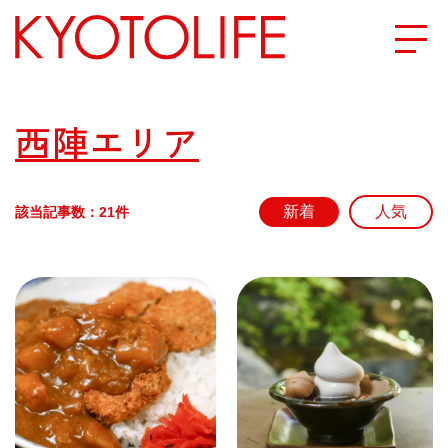
エリアから探す
西陣エリア
地図から探す
該当記事数：21件
カテゴリーから探す
SPECIAL
NEW OPEN
SERIES