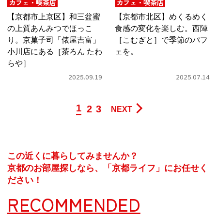
カフェ・喫茶店
カフェ・喫茶店
【京都市上京区】和三盆蜜
【京都市北区】めくるめく
の上質あんみつでほっこ
食感の変化を楽しむ。西陣
り。京菓子司「俵屋吉富」
［こむぎと］で季節のパフ
小川店にある［茶ろん たわ
ェを。
らや］
2025.09.19
2025.07.14
1
2
3
NEXT
この近くに暮らしてみませんか？
京都のお部屋探しなら、「京都ライフ」にお任せく
ださい！
RECOMMENDED