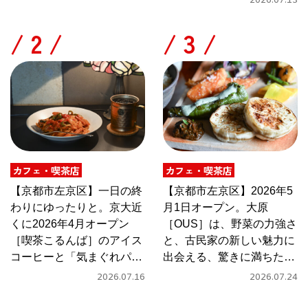
2026.07.13
/
/
カフェ・喫茶店
カフェ・喫茶店
【京都市左京区】一日の終
【京都市左京区】2026年5
わりにゆったりと。京大近
月1日オープン。大原
くに2026年4月オープン
［OUS］は、野菜の力強さ
［喫茶こるんば］のアイス
と、古民家の新しい魅力に
コーヒーと「気まぐれパス
出会える、驚きに満ちたカ
タ」
フェ
2026.07.16
2026.07.24