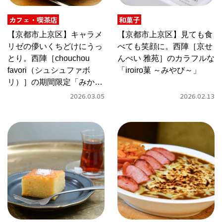
カフェ・喫茶店
和菓子
京都おやつクラブ
【京都市上京区】キャラメ
【京都市上京区】見ても食
リゼの儚いくちどけにうっ
べても笑顔に。西陣［京せ
私と店のはなし
とり。西陣［chouchou
んべい 雅苑］のカラフルな
favori（シュシュファボ
「iroiro菓 ～みやび～」
今月の京みやげ
リ）］の期間限定「みかん
マーマレードのクレームブ
2026.03.05
2026.02.13
京都の書店
リュレ」
CULTURE
すべて