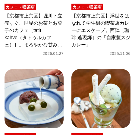
関西で開催。
カフェ・喫茶店
カフェ・喫茶店
おすすめの展覧会
【京都市上京区】堀川下立
【京都市上京区】浮世をは
売すぐ、世界のお茶とお菓
なれて学生街の喫茶店カレ
おすすめの映画
子のカフェ［tatlı
ーにエスケープ。西陣［珈
kahve（タトゥルカフ
琲 逃現郷］の「自家製スジ
誠光社で選びました。
ェ）］。まろやかな甘みの
カレー」
おすすめの本
トルコ式チャイを堪能
2026.01.27
2025.11.06
紹介します。
おすすめのイベント