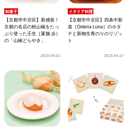
和菓子
イタリア料理
京都おやつクラブ
【京都市中京区】新感覚！
【京都市中京区】四条中新
京都の名店の粉山椒をたっ
道［Osteria Luna］のホタ
私と店のはなし
ぷり使った壬生［菓舗 歩］
テと新物生青のりのリゾッ
の「山椒どらやき」
ト
今月の京みやげ
2025.09.01
2025.04.17
京都の書店
CULTURE
すべて