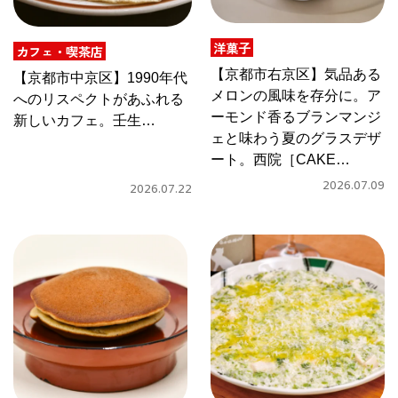
CULTURE
洋菓子
ABOUT US
カフェ・喫茶店
【京都市右京区】気品ある
【京都市中京区】1990年代
メロンの風味を存分に。ア
Instagram
へのリスペクトがあふれる
ーモンド香るブランマンジ
新しいカフェ。壬生
ェと味わう夏のグラスデザ
［OUTSIDERS COFFEE］
チケットプレゼント応募
ート。西院［CAKE
で、タコスと自家焙煎コー
TAGU］の「メロンブラン
ヒーを
2026.07.09
2026.07.22
マンジェ」
MAIN MENU
SERIES
カレーが好き