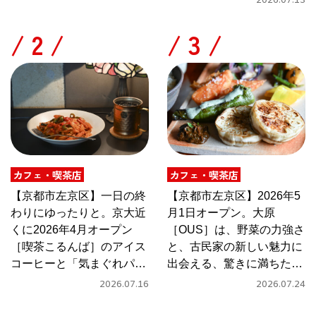
2026.07.13
/
/
カフェ・喫茶店
カフェ・喫茶店
【京都市左京区】一日の終
【京都市左京区】2026年5
わりにゆったりと。京大近
月1日オープン。大原
くに2026年4月オープン
［OUS］は、野菜の力強さ
［喫茶こるんば］のアイス
と、古民家の新しい魅力に
コーヒーと「気まぐれパス
出会える、驚きに満ちたカ
タ」
フェ
2026.07.16
2026.07.24