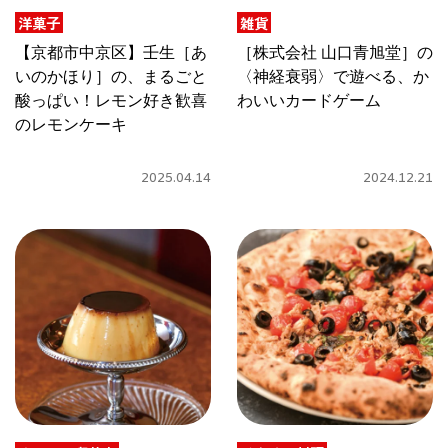
関西で開催。
洋菓子
雑貨
おすすめの展覧会
【京都市中京区】壬生［あ
［株式会社 山口青旭堂］の
いのかほり］の、まるごと
〈神経衰弱〉で遊べる、か
おすすめの映画
酸っぱい！レモン好き歓喜
わいいカードゲーム
のレモンケーキ
誠光社で選びました。
おすすめの本
2025.04.14
2024.12.21
紹介します。
おすすめのイベント