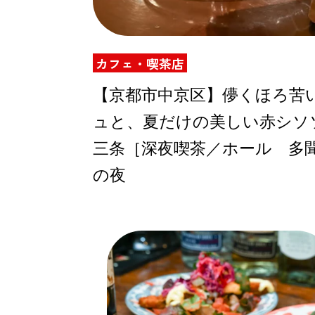
カフェ・喫茶店
ABOUT US
【京都市中京区】儚くほろ苦
ュと、夏だけの美しい赤シソ
チケットプレゼント
三条［深夜喫茶／ホール 多
の夜