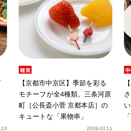
雑貨
中
町
【京都市中京区】季節を彩る
【
モチーフが全4種類。三条河原
さ
ト
町［公長斎小菅 京都本店］の
い
。
キュートな「果物串」
「
.13
2026.03.11