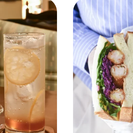
NEW OPEN
CULTURE
関西で開催。
おすすめの映
誠光社で選び
紹介します。