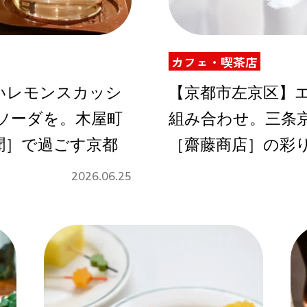
カフェ・喫茶店
Instagram
いレモンスカッシ
【京都市左京区】
ソーダを。木屋町
組み合わせ。三条
応募
聞］で過ごす京都
［齋藤商店］の彩
2026.06.25