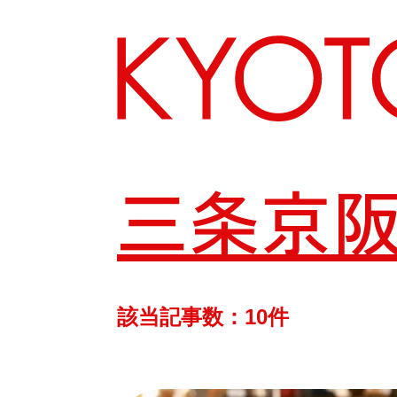
三条京
エリアから探す
カテゴリーから探す
該当記事数：10件