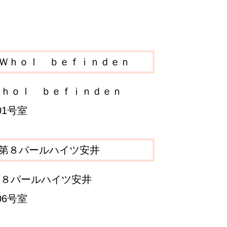
Ｗｈｏｌ ｂｅｆｉｎｄｅｎ
01号室
第８パールハイツ安井
06号室