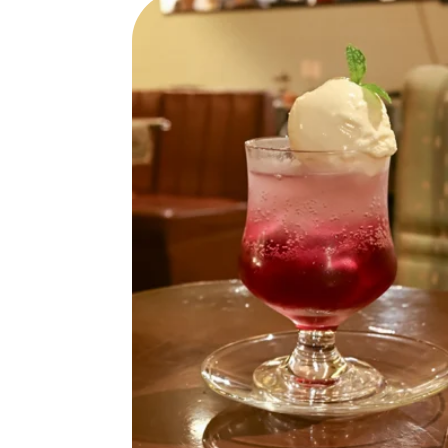
SPECIAL
SERIES
カレーが好き
京都おやつクラブ
私と店のはなし
今月の京みやげ
京都の書店