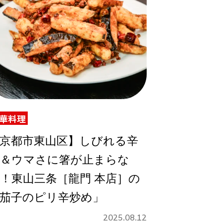
華料理
京都市東山区】しびれる辛
＆ウマさに箸が止まらな
！東山三条［龍門 本店］の
茄子のピリ辛炒め」
2025.08.12