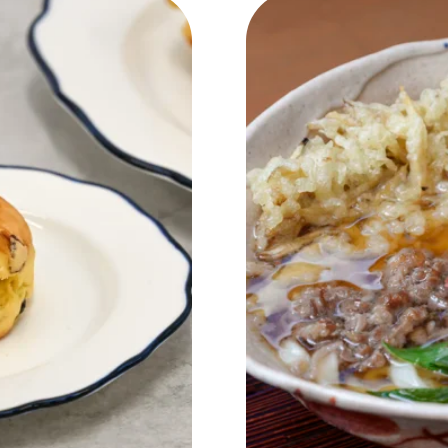
NEW OPEN
CULTURE
関西で開催。
おすすめの映
誠光社で選び
紹介します。