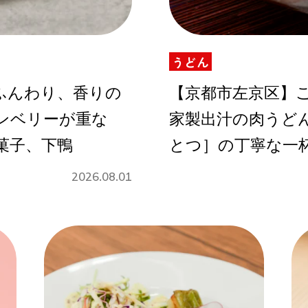
うどん
Instagram
ふんわり、香りの
【京都市左京区】
ンベリーが重な
家製出汁の肉うどん
応募
菓子、下鴨
とつ］の丁寧な一
2026.08.01