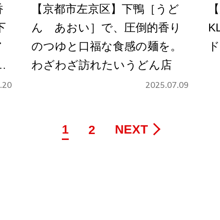
香
【京都市左京区】下鴨［うど
【
下
ん あおい］で、圧倒的香り
K
ア
のつゆと口福な食感の麺を。
ド
ル
わざわざ訪れたいうどん店
.20
2025.07.09
1
NEXT
2