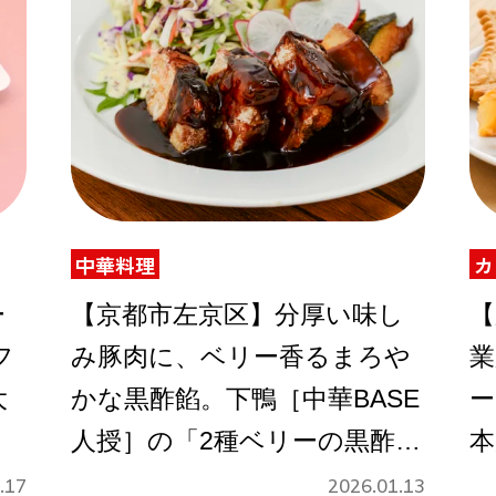
中華料理
カ
ー
【京都市左京区】分厚い味し
【
フ
み豚肉に、ベリー香るまろや
業
大
かな黒酢餡。下鴨［中華BASE
ー
人授］の「2種ベリーの黒酢
本
豚」
イ
.17
2026.01.13