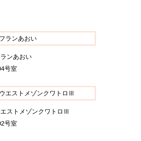
フランあおい
04号室
ウエストメゾンクワトロⅢ
02号室