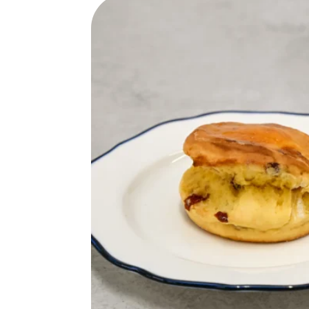
SPECIAL
SERIES
カレーが好き
京都おやつクラブ
私と店のはなし
今月の京みやげ
京都の書店