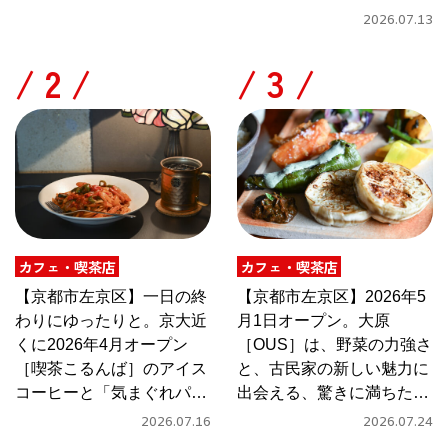
2026.07.13
/
/
カフェ・喫茶店
カフェ・喫茶店
【京都市左京区】一日の終
【京都市左京区】2026年5
わりにゆったりと。京大近
月1日オープン。大原
くに2026年4月オープン
［OUS］は、野菜の力強さ
［喫茶こるんば］のアイス
と、古民家の新しい魅力に
コーヒーと「気まぐれパス
出会える、驚きに満ちたカ
タ」
フェ
2026.07.16
2026.07.24