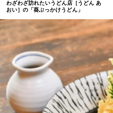
わざわざ訪れたいうどん店［うどん あ
おい］の「葵ぶっかけうどん」
京都おやつクラブ
私と店のはなし
今月の京みやげ
京都の書店
CULTURE
すべて