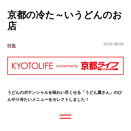
CULTURE
京都の冷た～いうどんのお
ABOUT US
店
Instagram
2025.08.04
特集
チケットプレゼント応募
MAIN MENU
うどんのポテンシャルを味わい尽くせる「うどん屋さん」のひ
んやり冷たいメニューをセレクトしました！
SERIES
カレーが好き