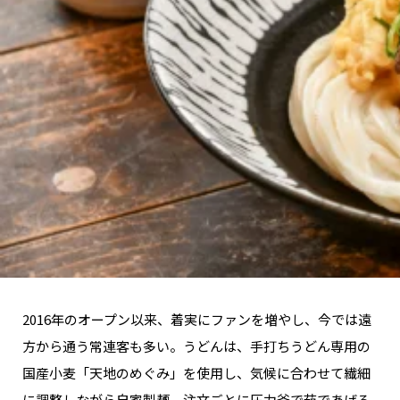
関西で開催。
おすすめの展覧会
おすすめの映画
誠光社で選びました。
おすすめの本
紹介します。
おすすめのイベント
2016年のオープン以来、着実にファンを増やし、今では遠
方から通う常連客も多い。うどんは、手打ちうどん専用の
国産小麦「天地のめぐみ」を使用し、気候に合わせて繊細
に調整しながら自家製麺。注文ごとに圧力釜で茹であげる