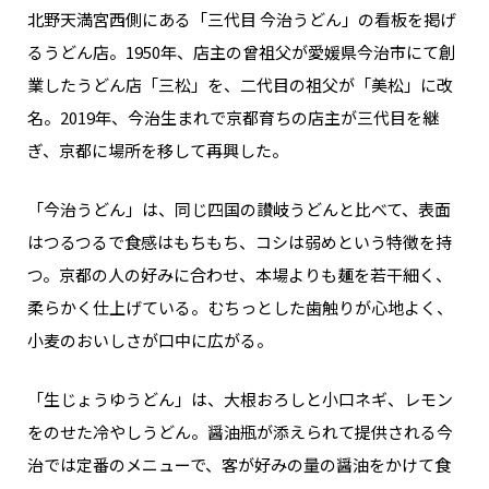
北野天満宮西側にある「三代目 今治うどん」の看板を掲げ
るうどん店。1950年、店主の曾祖父が愛媛県今治市にて創
業したうどん店「三松」を、二代目の祖父が「美松」に改
名。2019年、今治生まれで京都育ちの店主が三代目を継
ぎ、京都に場所を移して再興した。
「今治うどん」は、同じ四国の讃岐うどんと比べて、表面
はつるつるで食感はもちもち、コシは弱めという特徴を持
つ。京都の人の好みに合わせ、本場よりも麺を若干細く、
柔らかく仕上げている。むちっとした歯触りが心地よく、
小麦のおいしさが口中に広がる。
「生じょうゆうどん」は、大根おろしと小口ネギ、レモン
をのせた冷やしうどん。醤油瓶が添えられて提供される今
治では定番のメニューで、客が好みの量の醤油をかけて食