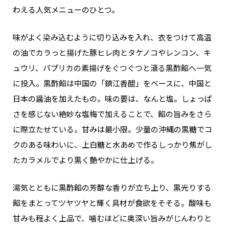
わえる人気メニューのひとつ。
味がよく染み込むように切り込みを入れ、衣をつけて高温
の油でカラっと揚げた豚ヒレ肉とタケノコやレンコン、キ
ュウリ、パプリカの素揚げをぐつぐつと滾る黒酢餡へ一気
に投入。黒酢餡は中国の「鎮江香醋」をベースに、中国と
日本の醤油を加えたもの。味の要は、なんと塩。しょっぱ
さを感じない絶妙な塩梅で加えることで、餡の旨みをさら
に際立たせている。甘みは最小限。少量の沖縄の黒糖でコ
クのある味わいに、上白糖と水あめで作るしっかり焦がし
たカラメルでより黒く艶やかに仕上げる。
湯気とともに黒酢餡の芳醇な香りが立ち上り、黒光りする
餡をまとってツヤツヤと輝く具材が食欲をそそる。酸味も
甘みも程よく上品で、噛むほどに奥深い旨みがじんわりと