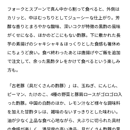
フォークとスプーンで真ん中から割って食べると、外側は
カリッと、中はむっちりとしてジューシーな仕上がり。芳
醇な香りとまろやかな酸味、深いコクが特徴の黒酢の風味
がくせになる、ほかのどこにもない酢豚。下に敷かれた長
芋の素揚げのシャキシャキ＆ほっくりとした食感も箸休め
にちょうど良い。食べ終わったあとは唐揚げやご飯を追加
で注文して、余った黒酢タレをかけて食べるという楽しみ
方も。
「古老豚（具だくさんの酢豚）」は、玉ねぎ、にんじん、
ピーマン、たけのこ、4種の野菜と豚肩ロースがゴロゴロ入
った酢豚。中国の白酢のほか、レモン汁など様々な調味料
を加えた甘酢タレは、雑味のないすっきりとした味わい。
油が少なく上品な食べ心地ながら、大ぶりに切られた具材
の食感が楽しく、満足度の高い逸品。具だくさん酢豚の黒