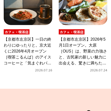
カフェ・喫茶店
カフェ・喫茶店
【京都市左京区】一日の終
【京都市左京区】2026年5
わりにゆったりと。京大近
月1日オープン。大原
くに2026年4月オープン
［OUS］は、野菜の力強さ
［喫茶こるんば］のアイス
と、古民家の新しい魅力に
コーヒーと「気まぐれパス
出会える、驚きに満ちたカ
タ」
フェ
2026.07.16
2026.07.24