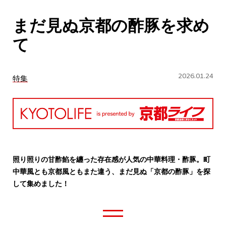
CULTURE
まだ見ぬ京都の酢豚を求め
ABOUT US
て
Instagram
2026.01.24
特集
チケットプレゼント応募
MAIN MENU
照り照りの甘酢餡を纏った存在感が人気の中華料理・酢豚。町
中華風とも京都風ともまた違う、まだ見ぬ「京都の酢豚」を探
して集めました！
SERIES
カレーが好き