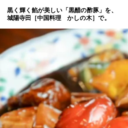
黒く輝く餡が美しい「黒醋の酢豚」を、
京都おやつクラブ
城陽寺田［中国料理 かしの木］で。
私と店のはなし
今月の京みやげ
京都の書店
CULTURE
すべて