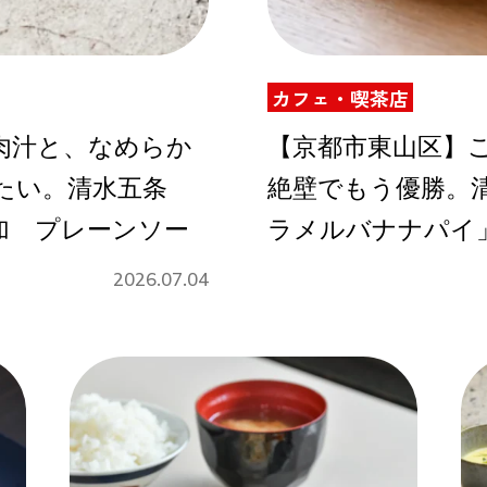
カフェ・喫茶店
Instagram
肉汁と、なめらか
【京都市東山区】
たい。清水五条
絶壁でもう優勝。清
応募
加 プレーンソー
ラメルバナナパイ
2026.07.04