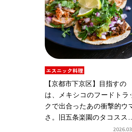
エスニック料理
【京都市下京区】目指すの
は、メキシコのフードトラ
クで出合ったあの衝撃的ウ
さ。旧五条楽園のタコスス
ンド［Taco.scratch 京都店
2026.03