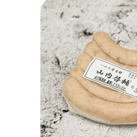
SPECIAL
SERIES
カレーが好き
京都おやつクラブ
私と店のはなし
今月の京みやげ
京都の書店