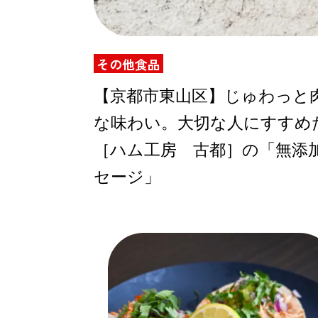
その他食品
ABOUT US
【京都市東山区】じゅわっと
な味わい。大切な人にすすめ
チケットプレゼント
［ハム工房 古都］の「無添
セージ」