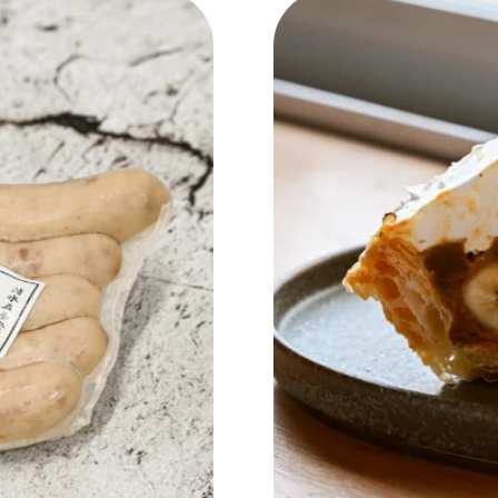
NEW OPEN
CULTURE
関西で開催。
おすすめの映
誠光社で選び
紹介します。