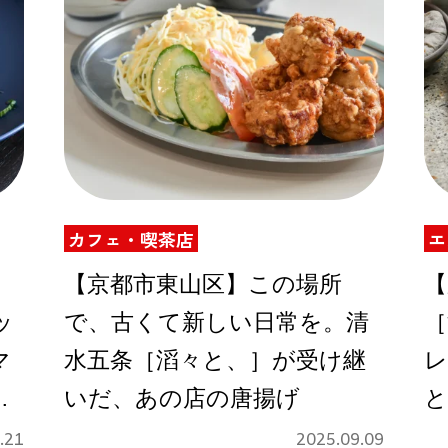
カフェ・喫茶店
エ
【京都市東山区】この場所
【
ッ
で、古くて新しい日常を。清
［
マ
水五条［滔々と、］が受け継
レ
タ
いだ、あの店の唐揚げ
と
］
.21
2025.09.09